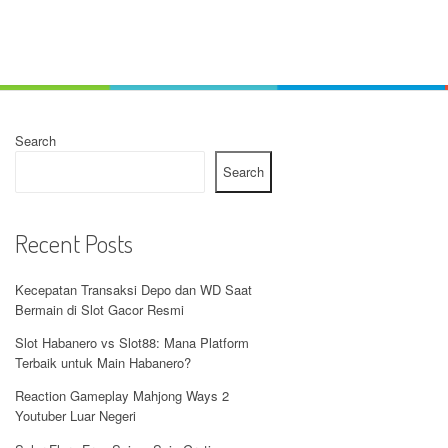
Search
Search
Recent Posts
Kecepatan Transaksi Depo dan WD Saat
Bermain di Slot Gacor Resmi
Slot Habanero vs Slot88: Mana Platform
Terbaik untuk Main Habanero?
Reaction Gameplay Mahjong Ways 2
Youtuber Luar Negeri