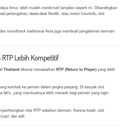
aya timur, lebih mudah menikmati tampilan seperti ini. Dibandingkan
ad pertengahan, dewa-dewi Nordik, atau mesin futuristik, slot
 dan soundtrack tradisional Asia juga membuat pengalaman bermain
 RTP Lebih Kompetitif
mi Thailand
dikenal menawarkan
RTP (Return to Player)
yang lebih
 yang kembali ke pemain dalam jangka panjang. Di banyak slot
gga 98%, yang membuatnya lebih menarik bagi pemain yang ingin
mperhitungkan nilai RTP sebelum bermain. Karena itulah, slot
“cuan” dan adil.