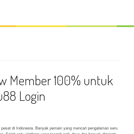
ew Member 100% untuk
ju88 Login
g pesat di Indonesia. Banyak pemain yang mencari pengalaman seru
e. Salah satu platform yang tengah naik daun dan banyak diminati