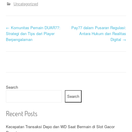
Uncategorized
P
←
Komunitas Pemain DUAR77:
Pay77 dalam Pusaran Regulasi:
Strategi dan Tips dari Player
Antara Hukum dan Realitas
o
Berpengalaman
Digital
→
s
t
n
a
Search
v
Search
i
g
Recent Posts
a
Kecepatan Transaksi Depo dan WD Saat Bermain di Slot Gacor