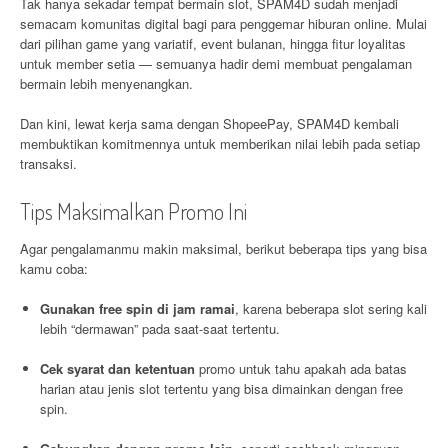
Tak hanya sekadar tempat bermain slot, SPAM4D sudah menjadi
semacam komunitas digital bagi para penggemar hiburan online. Mulai
dari pilihan game yang variatif, event bulanan, hingga fitur loyalitas
untuk member setia — semuanya hadir demi membuat pengalaman
bermain lebih menyenangkan.
Dan kini, lewat kerja sama dengan ShopeePay, SPAM4D kembali
membuktikan komitmennya untuk memberikan nilai lebih pada setiap
transaksi.
Tips Maksimalkan Promo Ini
Agar pengalamanmu makin maksimal, berikut beberapa tips yang bisa
kamu coba:
Gunakan free spin di jam ramai
, karena beberapa slot sering kali
lebih “dermawan” pada saat-saat tertentu.
Cek syarat dan ketentuan
promo untuk tahu apakah ada batas
harian atau jenis slot tertentu yang bisa dimainkan dengan free
spin.