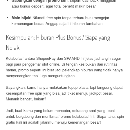
Gabungkan dengan promo lain
, seperti cashback mingguan
atau bonus deposit, agar total benefit makin besar.
Main bijak!
Nikmati free spin tanpa terburu-buru mengejar
kemenangan besar. Anggap saja ini hiburan tambahan.
Kesimpulan: Hiburan Plus Bonus? Siapa yang
Nolak!
Kolaborasi antara ShopeePay dan SPAM4D ini jelas jadi angin segar
bagi para penggemar slot online. Di tengah kesibukan dan rutinitas
harian, promo seperti ini bisa jadi pelengkap hiburan yang tidak hanya
menyenangkan tapi juga menguntungkan.
Bayangkan, kamu hanya melakukan topup biasa, tapi langsung dapat
kesempatan free spin yang bisa jadi tiket menuju jackpot besar.
Menarik banget, bukan?
Jadi, buat kamu yang belum mencoba, sekarang saat yang tepat
untuk bergabung dan menikmati promo kolaborasi ini. Siapa tahu, spin
gratis kali ini adalah jalanmu menuju kemenangan besar!