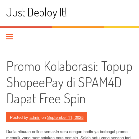
Skip
Just Deploy It!
to
content
Promo Kolaborasi: Topup
ShopeePay di SPAM4D
Dapat Free Spin
Posted by
admin
on
September 11, 2025
Dunia hiburan online semakin seru dengan hadirnya berbagai promo
menarik yang memanjakan para pemain. Salah satu yang sedang jadi