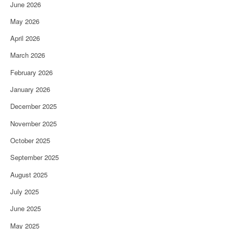
June 2026
May 2026
April 2026
March 2026
February 2026
January 2026
December 2025
November 2025
October 2025
September 2025
August 2025
July 2025
June 2025
May 2025