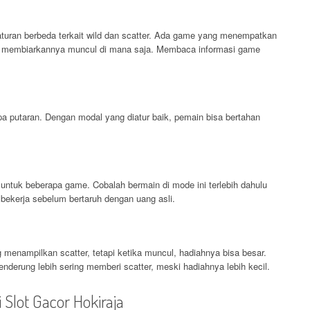
 aturan berbeda terkait wild dan scatter. Ada game yang menempatkan
ng membiarkannya muncul di mana saja. Membaca informasi game
pa putaran. Dengan modal yang diatur baik, pemain bisa bertahan
untuk beberapa game. Cobalah bermain di mode ini terlebih dahulu
bekerja sebelum bertaruh dengan uang asli.
g menampilkan scatter, tetapi ketika muncul, hadiahnya bisa besar.
enderung lebih sering memberi scatter, meski hadiahnya lebih kecil.
 Slot Gacor Hokiraja