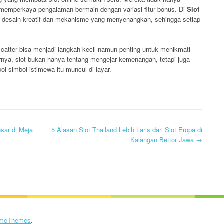
memperkaya pengalaman bermain dengan variasi fitur bonus. Di
Slot
n desain kreatif dan mekanisme yang menyenangkan, sehingga setiap
catter bisa menjadi langkah kecil namun penting untuk menikmati
nya, slot bukan hanya tentang mengejar kemenangan, tetapi juga
l-simbol istimewa itu muncul di layar.
sar di Meja
5 Alasan Slot Thailand Lebih Laris dari Slot Eropa di
Kalangan Bettor Jawa
→
meThemes
.