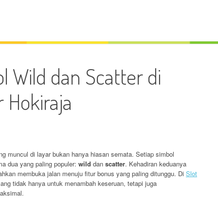
 Wild dan Scatter di
 Hokiraja
ang muncul di layar bukan hanya hiasan semata. Setiap simbol
ama dua yang paling populer:
wild
dan
scatter
. Kehadiran keduanya
hkan membuka jalan menuju fitur bonus yang paling ditunggu. Di
Slot
ncang tidak hanya untuk menambah keseruan, tetapi juga
aksimal.