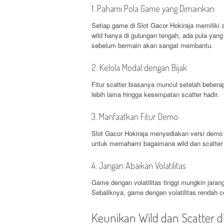
1. Pahami Pola Game yang Dimainkan
Setiap game di Slot Gacor Hokiraja memiliki
wild hanya di gulungan tengah, ada pula ya
sebelum bermain akan sangat membantu.
2. Kelola Modal dengan Bijak
Fitur scatter biasanya muncul setelah bebera
lebih lama hingga kesempatan scatter hadir.
3. Manfaatkan Fitur Demo
Slot Gacor Hokiraja menyediakan versi demo 
untuk memahami bagaimana wild dan scatter 
4. Jangan Abaikan Volatilitas
Game dengan volatilitas tinggi mungkin jaran
Sebaliknya, game dengan volatilitas rendah c
Keunikan Wild dan Scatter di