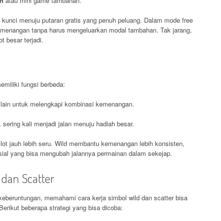
in
atau mini game tambahan.
di kunci menuju putaran gratis yang penuh peluang. Dalam mode free
emenangan tanpa harus mengeluarkan modal tambahan. Tak jarang,
t besar terjadi.
miliki fungsi berbeda:
l lain untuk melengkapi kombinasi kemenangan.
, sering kali menjadi jalan menuju hadiah besar.
ot jauh lebih seru. Wild membantu kemenangan lebih konsisten,
ial yang bisa mengubah jalannya permainan dalam sekejap.
 dan Scatter
eberuntungan, memahami cara kerja simbol wild dan scatter bisa
ikut beberapa strategi yang bisa dicoba: