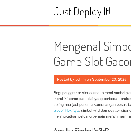
Skip
Just Deploy It!
to
content
Mengenal Simbol
Game Slot Gacor
Posted by
admin
on
September 20, 2025
Bagi penggemar slot online, simbol-simbol y
memiliki peran dan nilai yang berbeda, terut
sering menjadi penentu kemenangan besar, ba
Gacor Hokiraja
, simbol wild dan scatter dira
meningkatkan peluang pemain meraih hasil m
Apa Itu Simbol Wild?